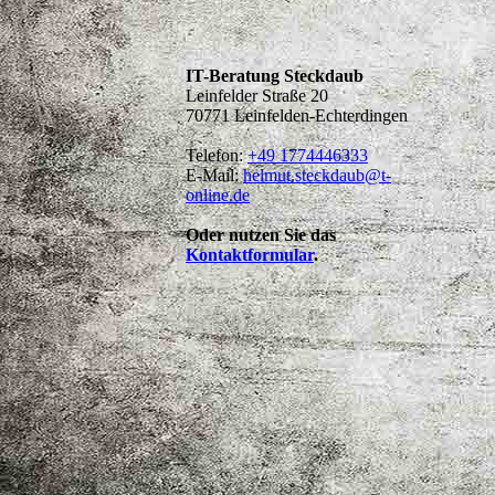
IT-Beratung Steckdaub
Leinfelder Straße 20
70771 Leinfelden-Echterdingen
Telefon:
+49 1774446333
E-Mail:
helmut.steckdaub@t-
online.de
Oder nutzen Sie das
Kontaktformular
.