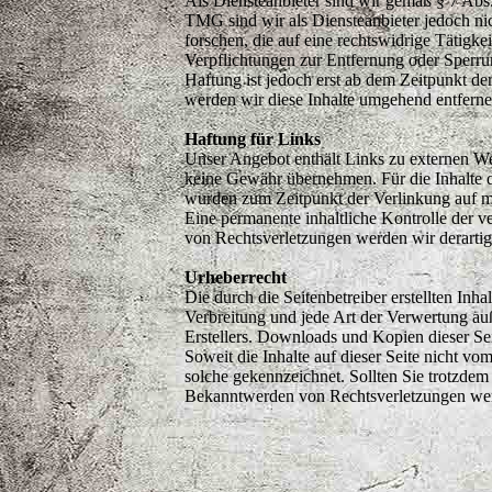
Als Diensteanbieter sind wir gemäß § 7 Abs
TMG sind wir als Diensteanbieter jedoch ni
forschen, die auf eine rechtswidrige Tätigke
Verpflichtungen zur Entfernung oder Sperru
Haftung ist jedoch erst ab dem Zeitpunkt d
werden wir diese Inhalte umgehend entferne
Haftung für Links
Unser Angebot enthält Links zu externen Web
keine Gewähr übernehmen. Für die Inhalte der
wurden zum Zeitpunkt der Verlinkung auf mö
Eine permanente inhaltliche Kontrolle der v
von Rechtsverletzungen werden wir derarti
Urheberrecht
Die durch die Seitenbetreiber erstellten Inh
Verbreitung und jede Art der Verwertung au
Erstellers. Downloads und Kopien dieser Sei
Soweit die Inhalte auf dieser Seite nicht vo
solche gekennzeichnet. Sollten Sie trotzde
Bekanntwerden von Rechtsverletzungen werd