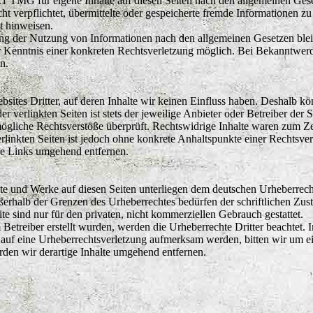
.1 TMG für eigene Inhalte auf diesen Seiten nach den allgemeinen Gese
cht verpflichtet, übermittelte oder gespeicherte fremde Informationen
it hinweisen.
ng der Nutzung von Informationen nach den allgemeinen Gesetzen blei
er Kenntnis einer konkreten Rechtsverletzung möglich. Bei Bekanntwe
n.
sites Dritter, auf deren Inhalte wir keinen Einfluss haben. Deshalb kö
 verlinkten Seiten ist stets der jeweilige Anbieter oder Betreiber der S
gliche Rechtsverstöße überprüft. Rechtswidrige Inhalte waren zum Zei
erlinkten Seiten ist jedoch ohne konkrete Anhaltspunkte einer Rechtsv
ge Links umgehend entfernen.
alte und Werke auf diesen Seiten unterliegen dem deutschen Urheberrech
ßerhalb der Grenzen des Urheberrechtes bedürfen der schriftlichen Zu
te sind nur für den privaten, nicht kommerziellen Gebrauch gestattet.
m Betreiber erstellt wurden, werden die Urheberrechte Dritter beachtet. 
m auf eine Urheberrechtsverletzung aufmerksam werden, bitten wir um 
en wir derartige Inhalte umgehend entfernen.