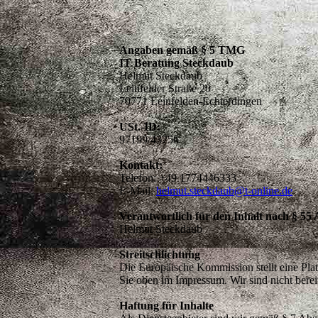
Angaben gemäß § 5 TMG
IT Beratung Steckdaub
Helmut Steckdaub
Leinfelder Straße 20
70771 Leinfelden-Echterdingen
USt.-ID:
97199/43756
Kontakt:
Telefon: +49 1774446333
E-Mail:
helmut.steckdaub@t-online.de
Verantwortlich für den Inhalt nach § 55
Helmut Steckdaub
Streitschlichtung
Die Europäische Kommission stellt eine Plat
Sie oben im Impressum. Wir sind nicht bereit
Haftung für Inhalte